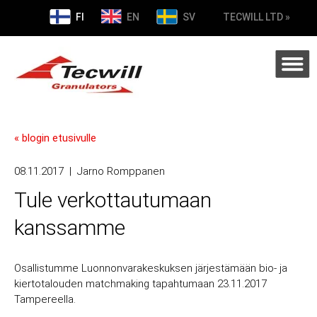
FI
EN
SV
TECWILL LTD »
« blogin etusivulle
08.11.2017
|
Jarno Romppanen
Tule verkottautumaan
kanssamme
Osallistumme Luonnonvarakeskuksen järjestämään bio- ja
kiertotalouden matchmaking tapahtumaan 23.11.2017
Tampereella.