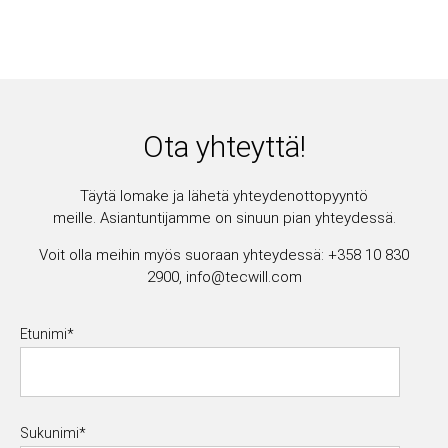
Ota yhteyttä!
Täytä lomake ja lähetä yhteydenottopyyntö
meille.
Asiantuntijamme on sinuun pian yhteydessä.
Voit olla meihin myös suoraan yhteydessä: +
358 10 830
2900, info@tecwill.com
Etunimi
*
Sukunimi
*