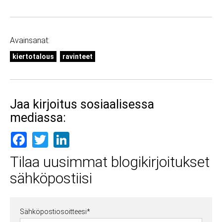
Avainsanat:
kiertotalous
ravinteet
Jaa kirjoitus sosiaalisessa
mediassa:
Facebook
Twitter
LinkedIn
Tilaa uusimmat blogikirjoitukset
sähköpostiisi
Sähköpostiosoitteesi
*