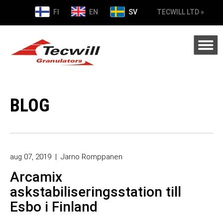
FI
EN
SV
TECWILL LTD »
BLOG
aug 07, 2019
|
Jarno Romppanen
Arcamix
askstabiliseringsstation till
Esbo i Finland