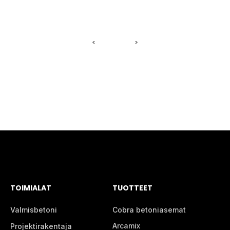
<
>
TOIMIALAT
TUOTTEET
Valmisbetoni
Cobra betoniasemat
Arcamix
Projektirakentaja