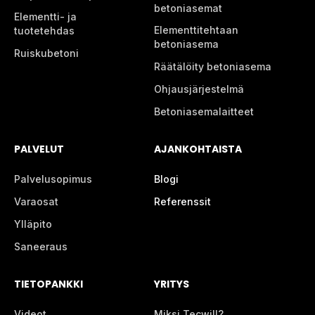
betoniasemat
Elementti- ja
Elementtitehtaan
tuotetehdas
betoniasema
Ruiskubetoni
Räätälöity betoniasema
Ohjausjärjestelmä
Betoniasemalaitteet
PALVELUT
AJANKOHTAISTA
Palvelusopimus
Blogi
Varaosat
Referenssit
Ylläpito
Saneeraus
TIETOPANKKI
YRITYS
Videot
Miksi Tecwill?