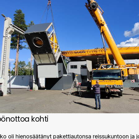
önottoa kohti
ko oli hienosäätänyt pakettiautonsa reissukuntoon ja j