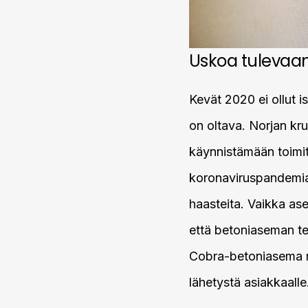
Uskoa tulevaan
Kevät 2020 ei ollut i
on oltava. Norjan kr
käynnistämään toimit
koronaviruspandemian
haasteita. Vaikka ase
että betoniaseman te
Cobra-betoniasema n
lähetystä asiakkaalle