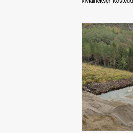
kiviaineksen kosteud