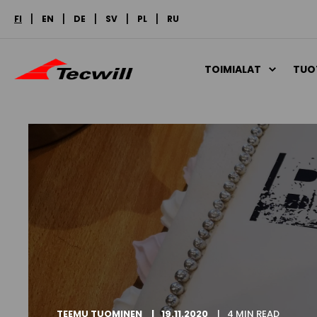
FI
EN
DE
SV
PL
RU
TOIMIALAT
TUO
TEEMU TUOMINEN
19.11.2020
4 MIN READ