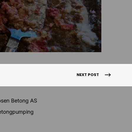
NEXT POST
osen Betong AS
Betongpumping