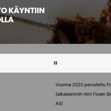
O KÄYNTIIN
LLA
Vuonna 2020 perustettu F
(aikaisemmin nimi Fosen 
AS)