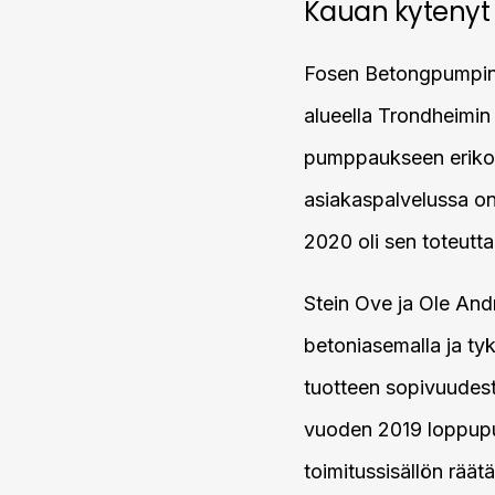
Kauan kytenyt
Fosen Betongpumping 
alueella Trondheimin
pumppaukseen erikoi
asiakaspalvelussa on
2020 oli sen toteutta
Stein Ove ja Ole And
betoniasemalla ja t
tuotteen sopivuudesta
vuoden 2019 loppupuol
toimitussisällön räätä