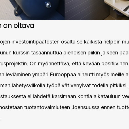
 on oltava
sojen investointipäätösten osalta se kaikista helpoin m
uunun kurssin tasaannuttua pienoisen piikin jälkeen pä
usprojektin. On myönnettävä, että kevään positiivinen 
 leviäminen ympäri Eurooppaa aiheutti myös meille ai
man lähetysviikolla työpäivät venyivät todella pitkiks
stauksesta ei lähdetä karsimaan kohtia aikatauluun v
ostetaan tuotantovalmiuteen Joensuussa ennen tuott
.