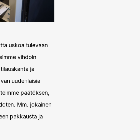
utta uskoa tulevaan
äsimme vihdoin
tilauskanta ja
van uudenlaisia
i, teimme päätöksen,
edoten. Mm. jokainen
een pakkausta ja