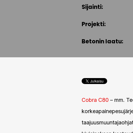
Sijainti:
Projekti:
Betonin laatu:
Cobra C80
– mm. Tecw
korkeapainepesujärj
taajuusmuuntajaohjat