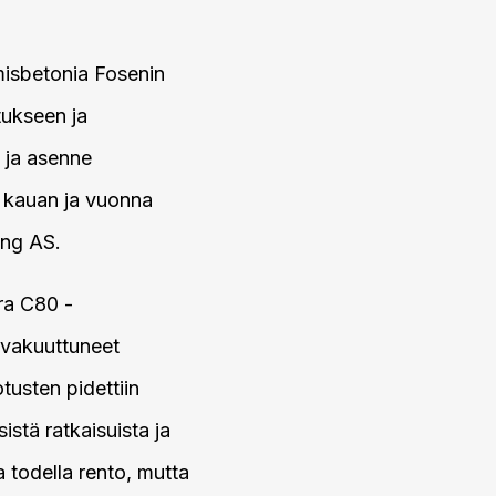
misbetonia Fosenin
tukseen ja
 ja asenne
o kauan ja vuonna
ong AS.
ra C80 -
 vakuuttuneet
tusten pidettiin
stä ratkaisuista ja
na todella rento, mutta