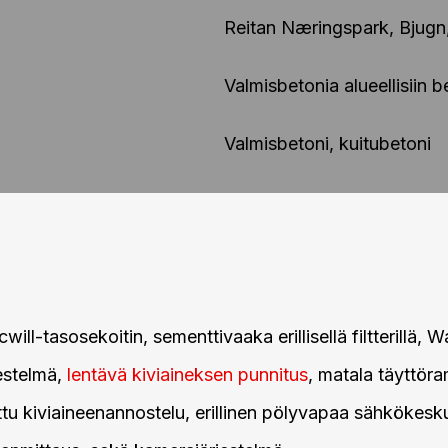
Reitan Næringspark, Bjugn
Valmisbetonia alueellisiin b
Valmisbetoni, kuitubetoni
ill-tasosekoitin, sementtivaaka erillisellä filtterillä, W
estelmä,
lentävä kiviaineksen punnitus
, matala täyttöra
tu kiviaineenannostelu, erillinen pölyvapaa sähkökes