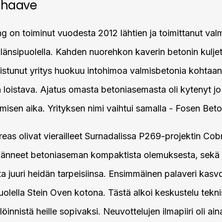
 haave
on toiminut vuodesta 2012 lähtien ja toimittanut val
 länsipuolella. Kahden nuorehkon kaverin betonin kulje
stunut yritys huokuu intohimoa valmisbetonia kohtaan
 loistava. Ajatus omasta betoniasemasta oli kytenyt j
misen aika. Yrityksen nimi vaihtui samalla - Fosen Bet
reas olivat vierailleet Surnadalissa P269-projektin Cob
ykänneet betoniaseman kompaktista olemuksesta, sekä
 juuri heidän tarpeisiinsa. Ensimmäinen palaveri kasvo
ella Stein Oven kotona. Tästä alkoi keskustelu teknisi
löinnistä heille sopivaksi. Neuvottelujen ilmapiiri oli ai