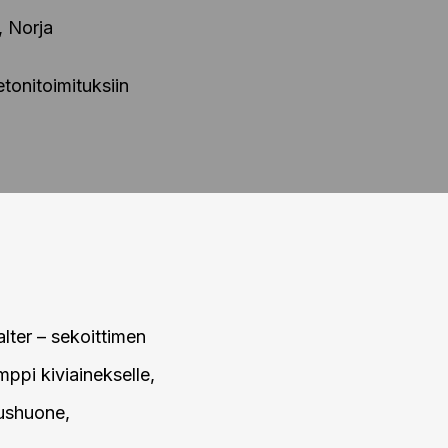
, Norja
etonitoimituksiin
alter – sekoittimen
mppi kiviainekselle,
kushuone,