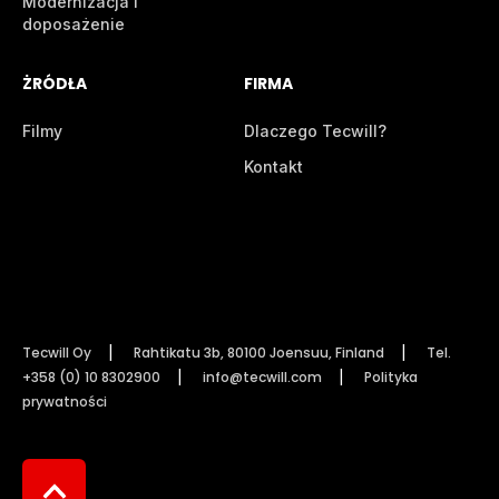
Modernizacja i
doposażenie
ŻRÓDŁA
FIRMA
Filmy
Dlaczego Tecwill?
Kontakt
Tecwill Oy
Rahtikatu 3b, 80100 Joensuu, Finland
Tel.
+358 (0) 10 8302900
info@tecwill.com
Polityka
prywatności