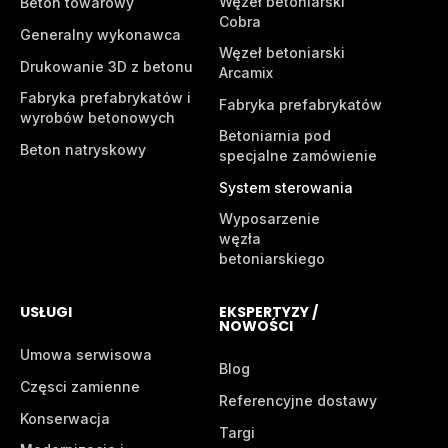
Węzeł betoniarski
Beton towarowy
Cobra
Generalny wykonawca
Węzeł betoniarski
Drukowanie 3D z betonu
Arcamix
Fabryka prefabrykatów i
Fabryka prefabrykatów
wyrobów betonowych
Betoniarnia pod
Beton natryskowy
specjalne zamówienie
System sterowania
Wyposarzenie
węzła
betoniarskiego
USŁUGI
EKSPERTYZY /
NOWOŚCI
Umowa serwisowa
Blog
Częsci zamienne
Referencyjne dostawy
Konserwacja
Targi