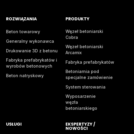
ROZWIĄZANIA
PRODUKTY
Węzeł betoniarski
Beton towarowy
Cobra
Generalny wykonawca
Węzeł betoniarski
Drukowanie 3D z betonu
Arcamix
Fabryka prefabrykatów i
Fabryka prefabrykatów
wyrobów betonowych
Betoniarnia pod
Beton natryskowy
specjalne zamówienie
System sterowania
Wyposarzenie
węzła
betoniarskiego
USŁUGI
EKSPERTYZY /
NOWOŚCI