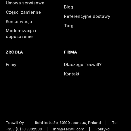
Umowa serwisowa
Blog
Częsci zamienne
Referencyjne dostawy
Konserwacja
Targi
Modernizacja i
doposażenie
ŻRÓDŁA
FIRMA
Filmy
Dlaczego Tecwill?
Kontakt
Tecwill Oy
Rahtikatu 3b, 80100 Joensuu, Finland
Tel.
+358 (0) 10 8302900
info@tecwill.com
Polityka