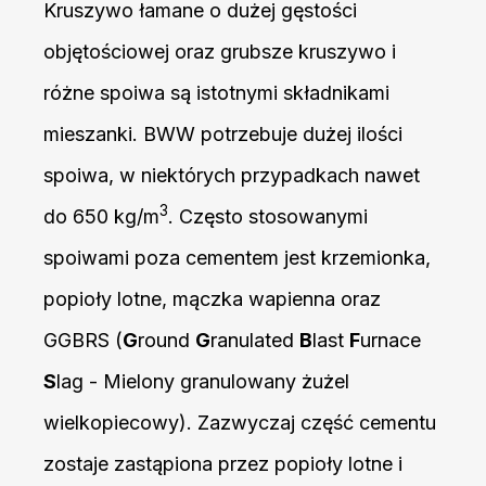
Kruszywo łamane o dużej gęstości
objętościowej oraz grubsze kruszywo i
różne spoiwa są istotnymi składnikami
mieszanki. BWW potrzebuje dużej ilości
spoiwa, w niektórych przypadkach nawet
3
do 650 kg/m
. Często stosowanymi
spoiwami poza cementem jest krzemionka,
popioły lotne, mączka wapienna oraz
GGBRS (
G
round
G
ranulated
B
last
F
urnace
S
lag - Mielony granulowany żużel
wielkopiecowy). Zazwyczaj część cementu
zostaje zastąpiona przez popioły lotne i