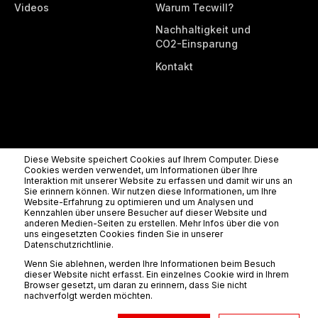
Videos
Warum Tecwill?
Nachhaltigkeit und
CO2-Einsparung
Kontakt
Diese Website speichert Cookies auf Ihrem Computer. Diese
Cookies werden verwendet, um Informationen über Ihre
Alle Rechte vorbehalten
Interaktion mit unserer Website zu erfassen und damit wir uns an
Sie erinnern können. Wir nutzen diese Informationen, um Ihre
Tecwill Oy
Rahtikatu 3b, 80100 Joensuu, Finland
Tel.
Website-Erfahrung zu optimieren und um Analysen und
Kennzahlen über unsere Besucher auf dieser Website und
+358 (0) 10 8302900
info@tecwill.com
anderen Medien-Seiten zu erstellen. Mehr Infos über die von
Datenschutzerklärung
uns eingesetzten Cookies finden Sie in unserer
Datenschutzrichtlinie.
Wenn Sie ablehnen, werden Ihre Informationen beim Besuch
dieser Website nicht erfasst. Ein einzelnes Cookie wird in Ihrem
Browser gesetzt, um daran zu erinnern, dass Sie nicht
nachverfolgt werden möchten.