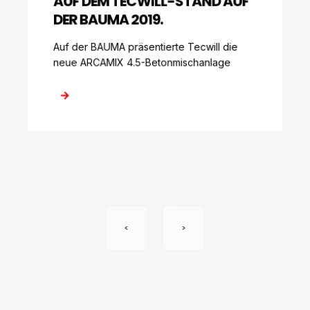
AUF DEM TECWILL-STAND AUF
DER BAUMA 2019.
Auf der BAUMA präsentierte Tecwill die
neue ARCAMIX 4.5-Betonmischanlage
<
>