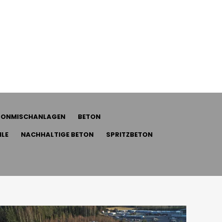
TONMISCHANLAGEN
BETON
ILE
NACHHALTIGE BETON
SPRITZBETON