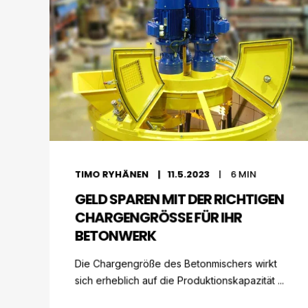
TIMO RYHÄNEN
11.5.2023
6
MIN
GELD SPAREN MIT DER RICHTIGEN
CHARGENGRÖSSE FÜR IHR B
ETONWERK
Die Chargengröße des Betonmischers wirkt
sich erheblich auf die Produktionskapazität ...