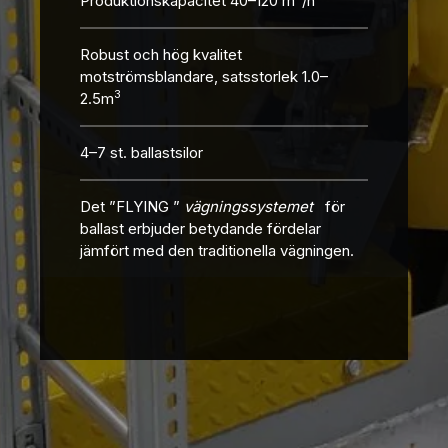
Produktionskapacitet 40–120 m
/h
Robust och hög kvalitet
motströmsblandare, satsstorlek 1.0–
3
2.5m
4–7 st. ballastsilor
Det ”FLYING
”
vägningssystemet
för
ballast erbjuder betydande fördelar
jämfört med den traditionella vägningen.