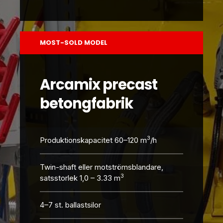
MOST-SOLD MODEL
Arcamix precast
betongfabrik
3
Produktionskapacitet 60–120 m
/h
Twin-shaft eller motströmsblandare,
3
satsstorlek 1,0 – 3.33 m
4–7 st. ballastsilor