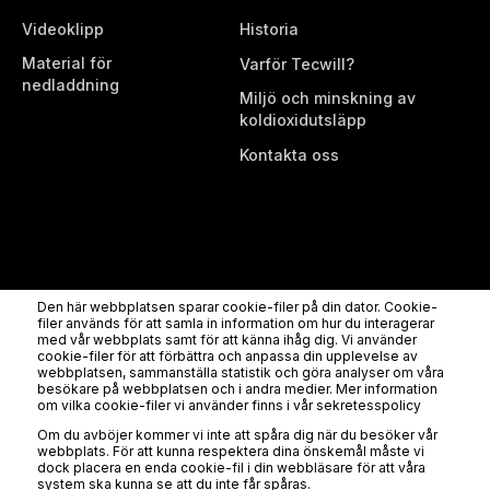
Videoklipp
Historia
Material för
Varför Tecwill?
nedladdning
Miljö och minskning av
koldioxidutsläpp
Kontakta oss
Den här webbplatsen sparar cookie-filer på din dator. Cookie-
filer används för att samla in information om hur du interagerar
Tecwill Oy
Rahtikatu 3b, 80100 Joensuu, Finland
Tel.
med vår webbplats samt för att känna ihåg dig. Vi använder
cookie-filer för att förbättra och anpassa din upplevelse av
+358 (0) 10 8302900
info@tecwill.com
webbplatsen, sammanställa statistik och göra analyser om våra
Integritetspolicy
besökare på webbplatsen och i andra medier. Mer information
om vilka cookie-filer vi använder finns i vår sekretesspolicy
Om du avböjer kommer vi inte att spåra dig när du besöker vår
webbplats. För att kunna respektera dina önskemål måste vi
dock placera en enda cookie-fil i din webbläsare för att våra
system ska kunna se att du inte får spåras.