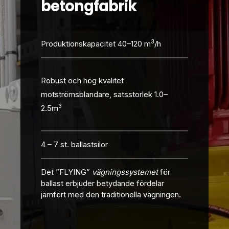
betongfabrik
3
Produktionskapacitet 40–120 m
/h
Robust och hög kvalitet
motströmsblandare, satsstorlek 1.0–
3
2.5m
4 – 7 st. ballastsilor
Det ”FLYING
”
vägningssystemet
för
ballast erbjuder betydande fördelar
jämfört med den traditionella vägningen.