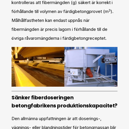
kontrolleras att fibermängden (g) säkert är korrekt i
3
förhållande till volymen av färdigbetongprovet (m
).
Målhållfastheten kan endast uppnås när
fibermängden är precis lagom i förhållande till de
övriga råvaromängderna i färdigbetongreceptet.
Sänker fiberdoseringen
betongfabrikens produktionskapacitet?
Den allmänna uppfattningen är att doserings-,
vägnings- eller blandningstider för betongmassan blir