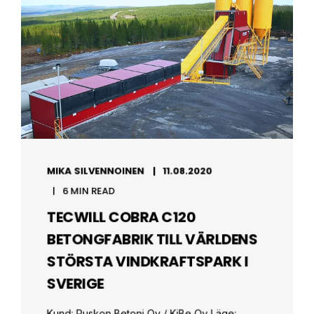
MIKA SILVENNOINEN
11.08.2020
6 MIN READ
TECWILL COBRA C120
BETONGFABRIK TILL VÄRLDENS
STÖRSTA VINDKRAFTSPARK I
SVERIGE
Kund: Ruskon Betoni Oy / KiBe Oy Läge: